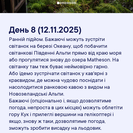
День 8
(12
.11
.2025)
Ранній підйом. Бажаючі можуть зустріти
світанок на березі Океану, щоб побачити
світанкові Південні Альпи прямо від краю моря
або прогулятися знову до озера Matheson. На
світанку там теж буває неймовірно гарно.
Або їдемо зустрічати світанок у кав'ярні з
краєвидом, де можна чудово поснідати і
насолодитися ранковою кавою з видом на
Новозеландські Альпи.
Бажаючі (опціонально і, якщо дозволятиме
погода, непроста в цих місцях) можуть облетіти
гору Кук і прилеглі вершини на гелікоптері і
якщо, знову ж таки, дозволятиме погода,
зможуть зробити висадку на льодовик.