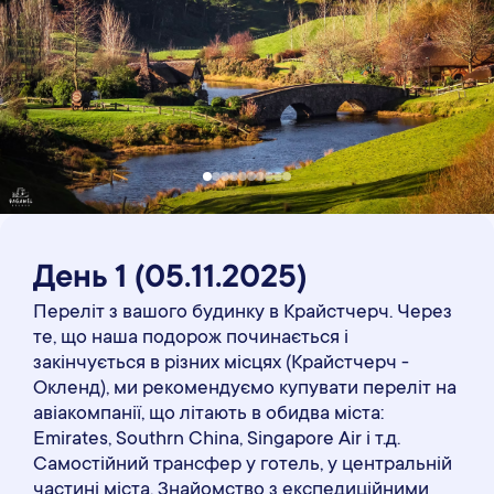
День 1
(05
.11
.2025)
Переліт з вашого будинку в Крайстчерч. Через
те, що наша подорож починається і
закінчується в різних місцях (Крайстчерч -
Окленд), ми рекомендуємо купувати переліт на
авіакомпанії, що літають в обидва міста:
Emirates, Southrn China, Singapore Air і т.д.
Самостійний трансфер у готель, у центральній
частині міста. Знайомство з експедиційними