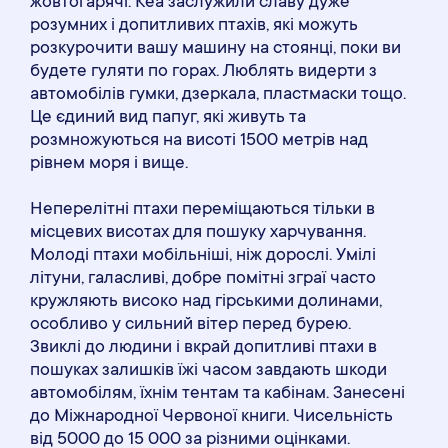
жовтогарячі. Кеа заслужили славу дуже
розумних і допитливих птахів, які можуть
розкурочити вашу машину на стоянці, поки ви
будете гуляти по горах. Люблять видерти з
автомобілів гумки, дзеркала, пластмаски тощо.
Це єдиний вид папуг, які живуть та
розмножуються на висоті 1500 метрів над
рівнем моря і вище.
Неперелітні птахи переміщаються тільки в
місцевих висотах для пошуку харчування.
Молоді птахи мобільніші, ніж дорослі. Умілі
літуни, галасливі, добре помітні зграї часто
кружляють високо над гірськими долинами,
особливо у сильний вітер перед бурею.
Звиклі до людини і вкрай допитливі птахи в
пошуках залишків їжі часом завдають шкоди
автомобілям, їхнім тентам та кабінам. Занесені
до Міжнародної Червоної книги. Чисельність
від 5000 до 15 000 за різними оцінками.