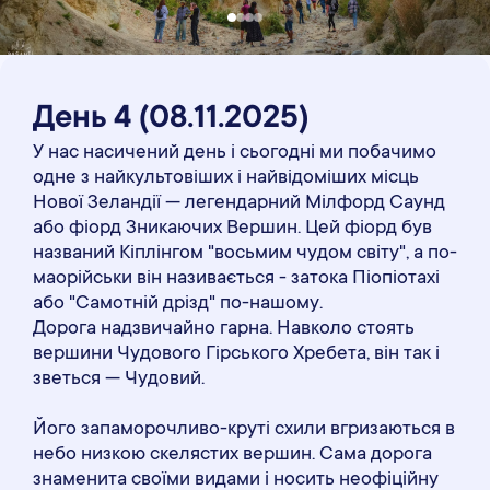
День 4
(08
.11
.2025)
У нас насичений день і сьогодні ми побачимо
одне з найкультовіших і найвідоміших місць
Нової Зеландії — легендарний Мілфорд Саунд
або фіорд Зникаючих Вершин. Цей фіорд був
названий Кіплінгом "восьмим чудом світу", а по-
маорійськи він називається - затока Піопіотахі
або "Самотній дрізд" по-нашому.
Дорога надзвичайно гарна. Навколо стоять
вершини Чудового Гірського Хребета, він так і
зветься — Чудовий.
Його запаморочливо-круті схили вгризаються в
небо низкою скелястих вершин. Сама дорога
знаменита своїми видами і носить неофіційну