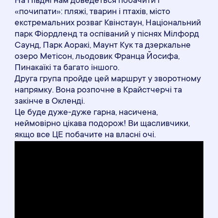
На Півдні нам доведеться побачити і
«почипати»: пляжі, тварин і птахів, місто
екстремальних розваг Квінстаун, Національний
парк Фіордленд та оспіваний у піснях Мілфорд
Саунд, Парк Аоракі, Маунт Кук та дзеркальне
озеро Метісон, льодовик Франца Йосифа,
Пинакаїкі та багато іншого.
Друга група пройде цей маршрут у зворотному
напрямку. Вона розпочне в Крайстчерчі та
закінче в Окленді.
Це буде дуже-дуже гарна, насичена,
неймовірно цікава подорож! Ви щасливчики,
якщо все ЦЕ побачите на власні очі.