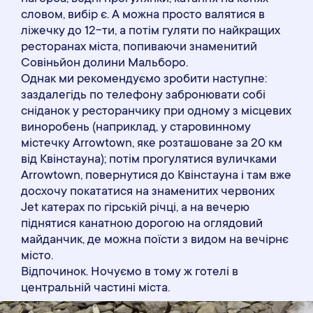
словом, вибір є. А можна просто валятися в
ліжечку до 12-ти, а потім гуляти по найкращих
ресторанах міста, попиваючи знаменитий
Совіньйон долини Мальборо.
Однак ми рекомендуємо зробити наступне:
заздалегідь по телефону забронювати собі
сніданок у ресторанчику при одному з місцевих
виноробень (наприклад, у старовинному
містечку Arrowtown, яке розташоване за 20 км
від Квінстауна); потім прогулятися вуличками
Arrowtown, повернутися до Квінстауна і там вже
досхочу покататися на знаменитих червоних
Jet катерах по гірській річці, а на вечерю
піднятися канатною дорогою на оглядовий
майданчик, де можна поїсти з видом на вечірнє
місто.
Відпочинок. Ночуємо в тому ж готелі в
центральній частині міста.