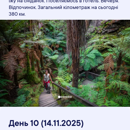
їжу на сніданок. Поселяємось в готель. Вечеря.
Відпочинок. Загальний кілометраж на сьогодні
380 км.
День 10
(14
.11
.2025)