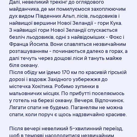
Далі, невеликий трекінг до оглядового
майданчика, де ми помилуємося захоплюючим
дух видом Південних Альп, лісів, льодовиків і
найвищої вершини Нової Зеландії - гори Кука.
З найвищої гори Нової Зеландії спускається
безліч льодовиків, одні з найвідоміших - Фокс і
Франца Йосипа. Вони славляться незвичайним
розташуванням - починаються далеко в горах, а
далі течуть через дощові ліси й тануть майже
біля океану.
Після обіду ми їдемо 170 км по красивій гірській
дорозі і вздовж Західного узбережжя до
містечка Хокітика. Робимо зупинки в
мальовничих місцях. По прибутті поселяємось
у готель на березі океану. Вечеря. Відпочинок.
Лягати спати не будемо. Паганелям не можна
спати, коли поруч є щось надзвичайно красиве.
Після вечері невеликий 5-хвилинний переїзд,
щоб в темряві насолодитися незвичайним