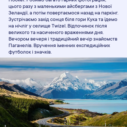
Hooker. Робимо багато гарних фотографій,
цього разу з маленькими айсбергами з Нової
Зеландії, а потім повертаємося назад на паркінг.
Зустрічаємо захід сонця біля гори Кука та їдемо
на нічліг у селище Twizel. Відпочинок після
великого та насиченого враженнями дня.
Вечором вечеря і традиційний вечір знайомств
Паганелів. Вручення іменних експедиційних
футболок і значків.