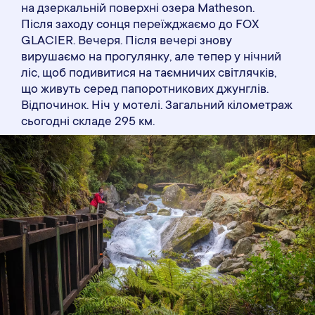
на дзеркальній поверхні озера Matheson.
Після заходу сонця переїжджаємо до FOX
GLACIER. Вечеря. Після вечері знову
вирушаємо на прогулянку, але тепер у нічний
ліс, щоб подивитися на таємничих світлячків,
що живуть серед папоротникових джунглів.
Відпочинок. Ніч у мотелі. Загальний кілометраж
сьогодні складе 295 км.