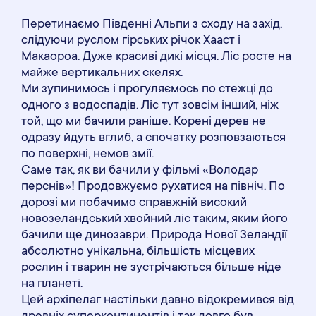
Перетинаємо Південні Альпи з сходу на захід,
слідуючи руслом гірських річок Хааст і
Макаороа. Дуже красиві дикі місця. Ліс росте на
майже вертикальних скелях.
Ми зупинимось і прогуляємось по стежці до
одного з водоспадів. Ліс тут зовсім інший, ніж
той, що ми бачили раніше. Корені дерев не
одразу йдуть вглиб, а спочатку розповзаються
по поверхні, немов змії.
Саме так, як ви бачили у фільмі «Володар
перснів»! Продовжуємо рухатися на північ. По
дорозі ми побачимо справжній високий
новозеландський хвойний ліс таким, яким його
бачили ще динозаври. Природа Нової Зеландії
абсолютно унікальна, більшість місцевих
рослин і тварин не зустрічаються більше ніде
на планеті.
Цей архіпелаг настільки давно відокремився від