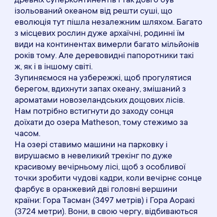
древніх суперконтинентів і так довго був
ізольований океаном від решти суші, що
еволюція тут пішла незалежним шляхом. Багато
з місцевих рослин дуже архаїчні, родинні їм
види на континентах вимерли багато мільйонів
років тому. Але деревовидні папоротники такі
ж, як і в іншому світі.
Зупиняємося на узбережжі, щоб прогулятися
берегом, вдихнути запах океану, змішаний з
ароматами новозеландських дощових лісів.
Нам потрібно встигнути до заходу сонця
доїхати до озера Matheson, тому стежимо за
часом.
На озері ставимо машини на парковку і
вирушаємо в невеликий трекінг по дуже
красивому вечірньому лісі, щоб з особливої
точки зробити чудові кадри, коли вечірнє сонце
фарбує в оранжевий дві головні вершини
країни: Гора Тасман (3497 метрів) і Гора Аоракі
(3724 метри). Вони, в свою чергу, відбиваються