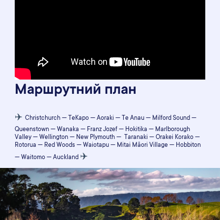
Маршрутний план
✈️
Christchurch — TeKapo — Aoraki — Te Anau — Milford Sound —
Queenstown — Wanaka — Franz Jozef — Hokitika — Marlborough
Valley — Wellington — New Plymouth — Taranaki — Orakei Korako —
Rotorua — Red Woods — Waiotapu — Mitai Māori Village — Hobbiton
✈️
— Waitomo — Auckland