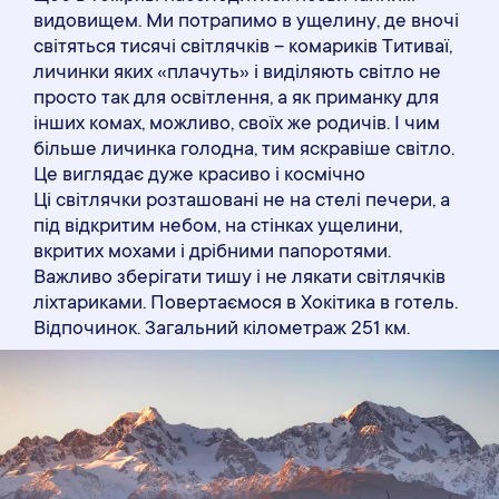
видовищем. Ми потрапимо в ущелину, де вночі
світяться тисячі світлячків – комариків Титиваї,
личинки яких «плачуть» і виділяють світло не
просто так для освітлення, а як приманку для
інших комах, можливо, своїх же родичів. І чим
більше личинка голодна, тим яскравіше світло.
Це виглядає дуже красиво і космічно
Ці світлячки розташовані не на стелі печери, а
під відкритим небом, на стінках ущелини,
вкритих мохами і дрібними папоротями.
Важливо зберігати тишу і не лякати світлячків
ліхтариками. Повертаємося в Хокітика в готель.
Відпочинок. Загальний кілометраж 251 км.