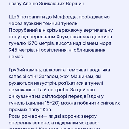
назву Авеню Зникаючих Вершин.
Щоб потрапити до Мілфорда, проїжджаємо
через вузький темний тунель.
Прорубаний він крізь вражаючу вертикальну
стіну під перевалом Хоум; загальна довжина
тунелю 1270 метрів, висота над рівнем моря
945 метрів; ні освітлення, ні облицювання
немає.
Грубий камінь, цілковита темрява і вода, яка
капає зі стін! Загалом, жах. Машинам, які
рухаються назустріч, роз'їхатися в тунелі
неможливо. Та й не треба. За цей час
очікування на світлофорі перед в'їздом у
тунель (хвилин 15-20) можна побачити снігових
гірських папуг Кеа.
Розміром вони— як дві ворони; зверху
оперення зелене, а підкрилки яскраво-