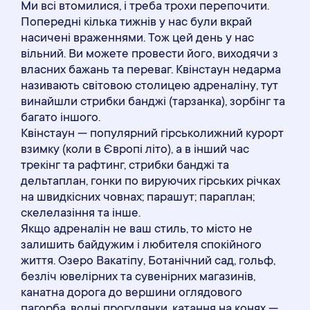
Ми всі втомилися, і треба трохи перепочити.
Попередні кілька тижнів у нас були вкрай
насичені враженнями. Тож цей день у нас
вільний. Ви можете провести його, виходячи з
власних бажань та переваг. Квінстаун недарма
називають світовою столицею адреналіну, тут
винайшли стрибки банджі (тарзанка), зорбінг та
багато іншого.
Квінстаун — популярний гірськолижний курорт
взимку (коли в Європі літо), а в інший час
трекінг та рафтинг, стрибки банджі та
дельтаплан, гонки по вируючих гірських річках
на швидкісних човнах; парашут; параплан;
скелелазіння та інше.
Якщо адреналін не ваш стиль, то місто не
залишить байдужим і любителя спокійного
життя. Озеро Вакатіпу, Ботанічний сад, гольф,
безліч ювелірних та сувенірних магазинів,
канатна дорога до вершини оглядового
пагорба, водні прогулянки, катання на конях —