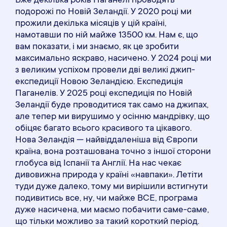
Вже декілька років Паганелі проводять
подорожі по Новій Зеландії. У 2020 році ми
прожили декілька місяців у цій країні,
намотавши по ній майже 13500 км. Нам є, що
вам показати, і ми знаємо, як це зробити
максимально яскраво, насичено. У 2024 році ми
з великим успіхом провели дві великі джип-
експедиції Новою Зеландією. Експедиція
Паганелів. У 2025 році експедиція по Новій
Зеландії буде проводитися так само на джипах,
але тепер ми вирушимо у осінню мандрівку, що
обіцяє багато всього красивого та цікавого.
Нова Зеландія — найвіддаленіша від Європи
країна, вона розташована точно з іншої сторони
глобуса від Іспанії та Англії. На нас чекає
дивовижна природа у країні «навпаки». Летіти
туди дуже далеко, тому ми вирішили встигнути
подивитись все, ну, чи майже ВСЕ, програма
дуже насичена, ми маємо побачити саме-саме,
що тільки можливо за такий короткий період.