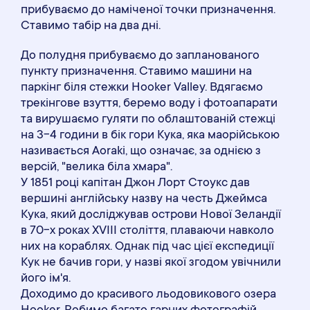
прибуваємо до наміченої точки призначення.
Ставимо табір на два дні.
До полудня прибуваємо до запланованого
пункту призначення. Ставимо машини на
паркінг біля стежки Hooker Valley. Вдягаємо
трекінгове взуття, беремо воду і фотоапарати
та вирушаємо гуляти по облаштованій стежці
на 3-4 години в бік гори Кука, яка маорійською
називається Aoraki, що означає, за однією з
версій, "велика біла хмара".
У 1851 році капітан Джон Лорт Стоукс дав
вершині англійську назву на честь Джеймса
Кука, який досліджував острови Нової Зеландії
в 70-х роках XVIII століття, плаваючи навколо
них на кораблях. Однак під час цієї експедиції
Кук не бачив гори, у назві якої згодом увічнили
його ім'я.
Доходимо до красивого льодовикового озера