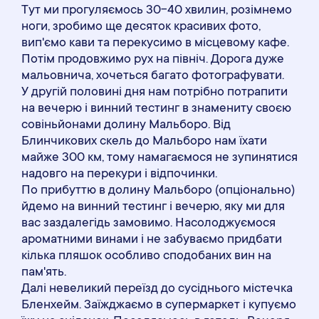
Тут ми прогуляємось 30-40 хвилин, розімнемо
ноги, зробимо ще десяток красивих фото,
вип'ємо кави та перекусимо в місцевому кафе.
Потім продовжимо рух на північ. Дорога дуже
мальовнича, хочеться багато фотографувати.
У другій половині дня нам потрібно потрапити
на вечерю і винний тестинг в знамениту своєю
совіньйонами долину Мальборо. Від
Блинчикових скель до Мальборо нам їхати
майже 300 км, тому намагаємося не зупинятися
надовго на перекури і відпочинки.
По прибуттю в долину Мальборо (опціонально)
йдемо на винний тестинг і вечерю, яку ми для
вас заздалегідь замовимо. Насолоджуємося
ароматними винами і не забуваємо придбати
кілька пляшок особливо сподобаних вин на
пам'ять.
Далі невеликий переїзд до сусіднього містечка
Бленхейм. Заїжджаємо в супермаркет і купуємо