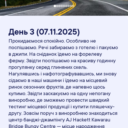
День 3
(07
.11
.2025)
Прокидаємося спокійно. Особливо не
поспішаємо. Речі забираємо з готелю і пакуємо
в джипи. На сніданок їдемо на форелеву
ферму. Звідти поспішаємо на красиву годинну
прогулянку серед глиняних скель.
Нагулявшись і нафотографувавшись, ми знову
сідаємо в наші машини і їдемо на місцевий
ринок сезонних фруктів, де напевно щось
купимо. Звідти заскакуємо на одну непогану
виноробню, де зможемо провести швидкий
тестинг місцевої продукції і купити пляшечку-
другу. Зовсім поруч з виноробнею знаходиться
центр банджі-джампінгу AJ Hackett Kawarau
Bridge Bungy Centre — місце народження