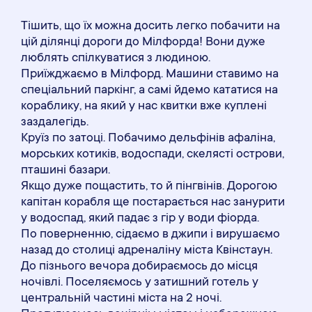
Тішить, що їх можна досить легко побачити на
цій ділянці дороги до Мілфорда! Вони дуже
люблять спілкуватися з людиною.
Приїжджаємо в Мілфорд. Машини ставимо на
спеціальний паркінг, а самі йдемо кататися на
кораблику, на який у нас квитки вже куплені
заздалегідь.
Круїз по затоці. Побачимо дельфінів афаліна,
морських котиків, водоспади, скелясті острови,
пташині базари.
Якщо дуже пощастить, то й пінгвінів. Дорогою
капітан корабля ще постарається нас занурити
у водоспад, який падає з гір у води фіорда.
По поверненню, сідаємо в джипи і вирушаємо
назад до столиці адреналіну міста Квінстаун.
До пізнього вечора добираємось до місця
ночівлі. Поселяємось у затишний готель у
центральній частині міста на 2 ночі.