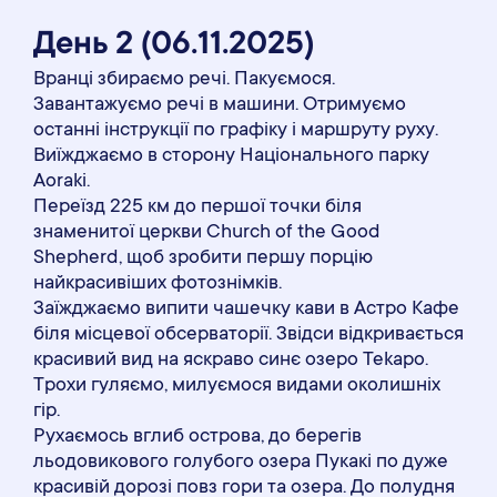
День 2
(06
.11
.2025)
Вранці збираємо речі. Пакуємося.
Завантажуємо речі в машини. Отримуємо
останні інструкції по графіку і маршруту руху.
Виїжджаємо в сторону Національного парку
Aoraki.
Переїзд 225 км до першої точки біля
знаменитої церкви Church of the Good
Shepherd, щоб зробити першу порцію
найкрасивіших фотознімків.
Заїжджаємо випити чашечку кави в Астро Кафе
біля місцевої обсерваторії. Звідси відкривається
красивий вид на яскраво синє озеро Tekapo.
Трохи гуляємо, милуємося видами околишніх
гір.
Рухаємось вглиб острова, до берегів
льодовикового голубого озера Пукакі по дуже
красивій дорозі повз гори та озера. До полудня