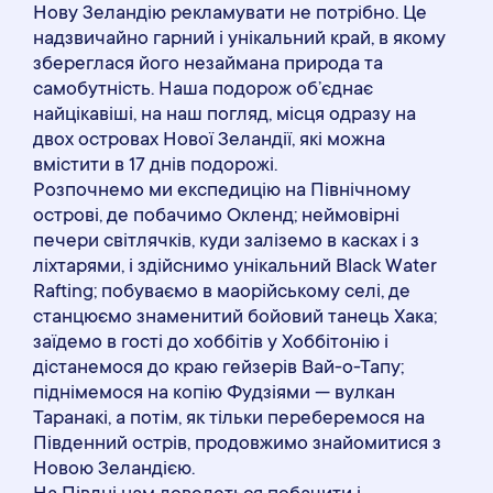
Нову Зеландію рекламувати не потрібно. Це
надзвичайно гарний і унікальний край, в якому
збереглася його незаймана природа та
самобутність. Наша подорож об’єднає
найцікавіші, на наш погляд, місця одразу на
двох островах Нової Зеландії, які можна
вмістити в 17 днів подорожі.
Розпочнемо ми експедицію на Північному
острові, де побачимо Окленд; неймовірні
печери світлячків, куди заліземо в касках і з
ліхтарями, і здійснимо унікальний Black Water
Rafting; побуваємо в маорійському селі, де
станцюємо знаменитий бойовий танець Хака;
заїдемо в гості до хоббітів у Хоббітонію і
дістанемося до краю гейзерів Вай-о-Тапу;
піднімемося на копію Фудзіями — вулкан
Таранакі, а потім, як тільки переберемося на
Південний острів, продовжимо знайомитися з
Новою Зеландією.