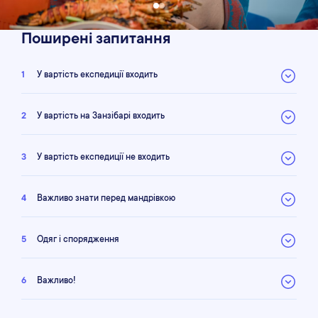
Поширені запитання
1
У вартість експедиції входить
2
У вартість на Занзібарі входить
3
У вартість експедиції не входить
4
Важливо знати перед мандрівкою
5
Одяг і спорядження
6
Важливо!