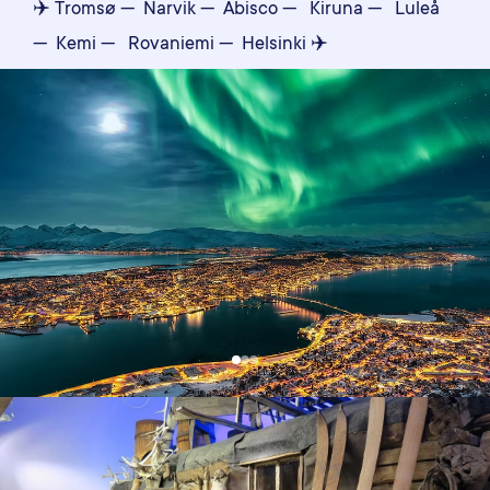
✈️ Tromsø — Narvik — Abisco — Kiruna — Luleå
— Kemi — Rovaniemi — Helsinki ✈️