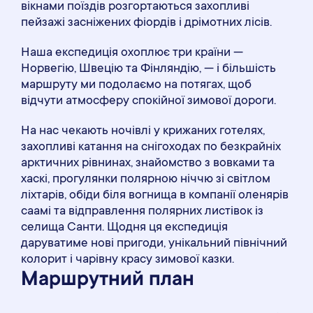
вікнами поїздів розгортаються захопливі
пейзажі засніжених фіордів і дрімотних лісів.
Наша експедиція охоплює три країни —
Норвегію, Швецію та Фінляндію, — і більшість
маршруту ми подолаємо на потягах, щоб
відчути атмосферу спокійної зимової дороги.
На нас чекають ночівлі у крижаних готелях,
захопливі катання на снігоходах по безкрайніх
арктичних рівнинах, знайомство з вовками та
хаскі, прогулянки полярною ніччю зі світлом
ліхтарів, обіди біля вогнища в компанії оленярів
саамі та відправлення полярних листівок із
селища Санти. Щодня ця експедиція
даруватиме нові пригоди, унікальний північний
колорит і чарівну красу зимової казки.
Маршрутний план