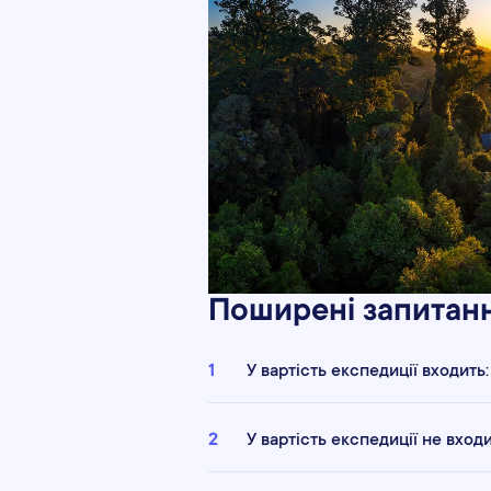
Поширені запитан
1
У вартість експедиції входить:
2
У вартість експедиції не входи