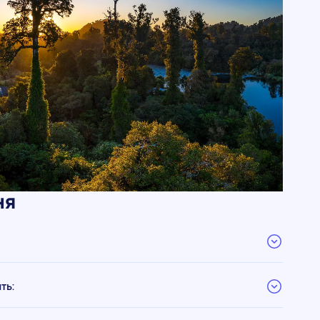
ня
ть: